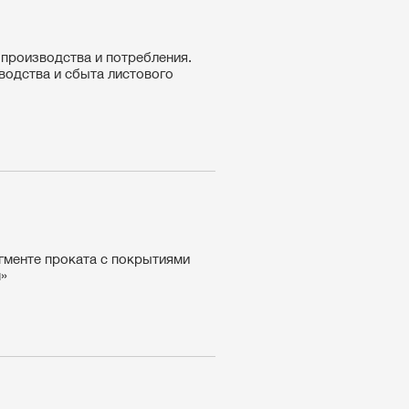
производства и потребления.
зводства и сбыта листового
гменте проката с покрытиями
м»