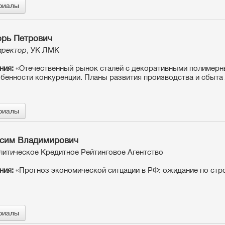
риалы
орь Петрович
иректор
, УК ЛМК
ния:
«Отечественный рынок сталей с декоративными полимер
обенности конкуренции. Планы развития производства и сбыта 
риалы
ксим Владимирович
алитическое Кредитное Рейтинговое Агентство
ния:
«Прогноз экономической ситцации в РФ: ожидание по стр
риалы