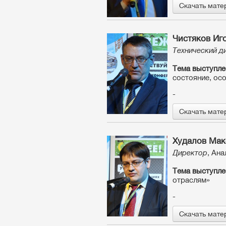
Скачать мате
Чистяков Иг
Технический д
Тема выступле
состояние, ос
-
Скачать мате
Худалов Ма
Директор
, Ан
Тема выступле
отраслям»
-
Скачать мате