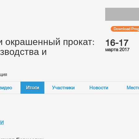
Download Progr
 окрашенный прокат:
16-17
зводства и
марта 2017
ция
видео
Итоги
Участники
Новости
Мест
ИИ