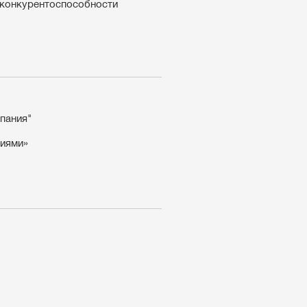
 конкурентоспособности
пания"
тиями»