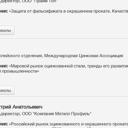
 директор
, ООО "Прайм Топ"
ния:
«Защита от фальсификата в окрашенном прокате. Качество
риалы
опейского отделения
, Международная Цинковая Ассоциация
ния:
«Мировой рынок оцинкованной стали, тренды его развития
й промышленности»
риалы
трий Анатольевич
 директор
, ООО "Компания Металл Профиль"
ния:
«Российский рынок оцинкованного и окрашенного проката: