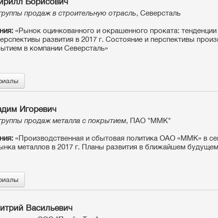
ирилл Борисович
группы продаж в строительную отрасль
, Северсталь
ния:
«Рынок оцинкованного и окрашенного проката: тенденции 
Перспективы развития в 2017 г. Состояние и перспективы прои
рытием в компании Северсталь»
риалы
адим Игоревич
группы продаж металла с покрытием
, ПАО "ММК"
ния:
«Производственная и сбытовая политика ОАО «ММК» в се
ынка металлов в 2017 г. Планы развития в ближайшем будуще
риалы
итрий Васильевич