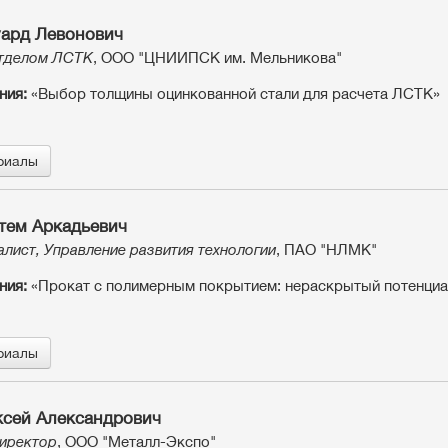
ард Левонович
тделом ЛСТК
, ООО "ЦНИИПСК им. Мельникова"
ния:
«Выбор толщины оцинкованной стали для расчета ЛСТК»
риалы
тем Аркадьевич
алист, Управление развития технологии
, ПАО "НЛМК"
ния:
«Прокат с полимерным покрытием: нераскрытый потенциа
риалы
сей Александрович
иректор
, ООО "Металл-Экспо"