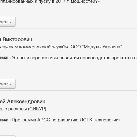
апланированных к пуску в 2017 г. мощностей?»
риалы
я Викторович
закупкам коммерческой службы
, ООО "Модуль-Украина"
ния:
«Этапы и перспективы развития производства проката с 
риалы
ей Александрович
вые ресурсы (СИБУР)
ния:
«Программа АРСС по развитию ЛСТК-технологии»