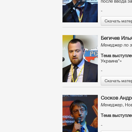
после ввода з
-
Скачать мате
Бегичев Иль
Менеджер по 
Тема выступле
Украина"»
-
Скачать мате
Сосков Андр
Менеджер
, Но
Тема выступле
-